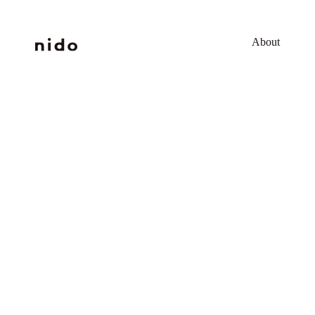
コ
About
ン
テ
ン
ツ
へ
ス
キ
ッ
プ