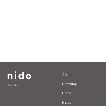
Copyright ©︎nido inc.
About
Company
©︎nido inc.
Brand
News