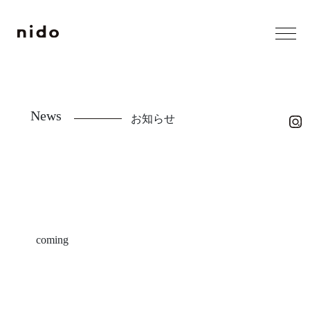
コ
ン
テ
ン
ツ
menu
へ
ス
About
News
nidoについて
お知らせ
キ
Company
ッ
会社概要
プ
News
お知らせ
Contact
お問い合わせ
coming
Brand